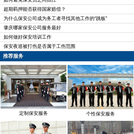
超期羁押能否获得国家赔偿？
为什么保安公司成为务工者寻找其他工作的“跳板”
肇庆哪家保安公司服务最好
如何做好保安培训工作
保安夜巡被打伤是否属于工伤范围
推荐服务
20余年来，公司保安员累计为客户进行防火、防盗等安全
检查80000余次，消除各类安全隐患20000余起，做好事1000余
件，为国家、客户和群众挽回经济损失数千万元，客户“三
无”（即无刑事案件、无治安案件、无灾害事故）案件率达99%
以上，客户满意率达98%以上。公司荣获“首届全国先进保安服
务公司…‘肇庆市社会治安综合治理先进单位…‘肇庆市保安系统
定制保安服务
个性保安服务
先进单位”等殊荣，已成为管理体系完善、经营理念科学、制度
规范健全、工作措施得力、工作业绩突出的专业保安力量，成为