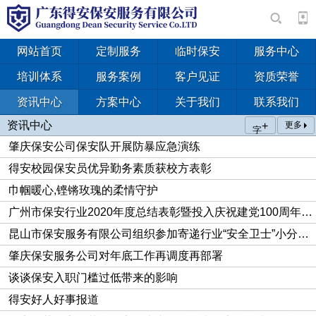
网站首页
定制服务
临时保安
服务中心
培训体系
服务案例
客户见证
资质荣誉
资讯中心
方案中心
关于我们
联系我们
资讯中心
+
更多
字
肇庆保安公司保安队开展防暴应急演练
得安校园保安员优异勤务素质获校方表彰
巾帼暖心,铿锵玫瑰的柔情守护
广州市保安行业2020年度总结表彰暨投入庆祝建党100周年安保工作动员大会顺利召开
昆山市保安服务有限公司组织参加寄递行业“安全卫士”小分队成立仪式
肇庆保安服务公司对年底工作再调度再部署
谈谈保安入职门槛过低带来的影响
得安好人好事报道