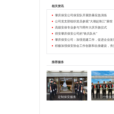
规模、教学洲练、专业课程设置等方面进行了
相关资讯
为培养复合型、高技能专业保安人才，20
肇庆保安公司保安队开展防暴应急演练
专业经过一年的筹备，完成了专业审批、教委
公司党支部组织党员参观“大潮起珠江”展馆
除了中专教育必修的文化课程外，还根据专业
高级安保专业参与70周年大庆升旗仪式
得安肇庆保安公司的“铁兵队长”
业技能，并取得相关证书。肇庆保安公司创办
肇庆保安公司：加强党建工作，促进企业发
习和就业平台，更想把保安中专班打造成为企
学，学校和社会反响良好，已成为校企合作办
此次研讨会的召开，肇庆保安公司与高职
推荐服务
管理和教学，立足长远，让保安班学生具有良
司输送优秀人才奠定扎实基础。会后，肇庆保
中专班升旗仪式。
定制保安服务
个性保