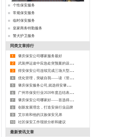
个性保安服务
常规保安服务
临时保安服务
，
皇家商务特勤服务
专
警犬护卫服务
学
同类文章排行
肇庆保安公司哪家服务最好
武
装押运途中应急处突预案的设计与应用
得
安保安公司连续完成三场大型活动辅警安保工作
的
优
化管理，突破自我——读《管理就是定标准》有感
公
肇
庆保安服务公司,就选得安肇庆保安公司
安
广
州市保安行业2020年度总结表彰暨投入庆祝建党100周年安保工作动员大会顺利召开
肇
庆保安公司哪家好——首选得安肇庆保安服务公司，专业可信赖！
创新发展理念，打造安保行业品牌
艾尔肯和他的汉族保安兄弟
社区保安工作现状分析和建议
最新资讯文章