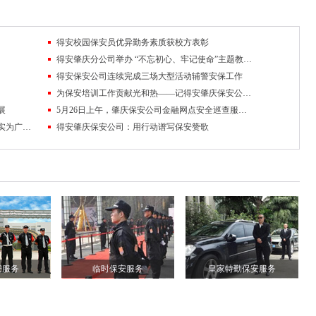
深入研讨，并明确了下一阶段的教学计划和工作部署。
15年9月，肇庆保安公司与市高职校联办的三年制保安中专班顺利开班，此
得安校园保安员优异勤务素质获校方表彰
备案、教学筹备和招生录取等工作。教学方面由学校和保安公司联合承担
得安肇庆分公司举办 “不忘初心、牢记使命”主题教育读书班
特点开设了保安专业课程。在三年的学习过程中，学生要掌握设立的保安
得安保安公司连续完成三场大型活动辅警安保工作
为保安培训工作贡献光和热——记得安肇庆保安公司王浩斌
中专班的目的是为有志于从事保安管理工作的优秀学生提供一个高起点的
展
5月26日上午，肇庆保安公司金融网点安全巡查服务启动仪式在肇庆押运基地操场举行
业后备人才的摇篮和培育基地。目前，保安中专班已开展了一个学期的教
积极加强保安协会工作创新和自身建设，夯实为广大会员单位服务的基础
得安肇庆保安公司：用行动谱写保安赞歌
学的精品和亮点。
校双方进一步达成共识，充分发挥校企合作的优势，认真推进保安中专班
好的身体、健康的心理、专业的技能和一定的素养，为丰富就业和为保安
安公司领导在校领导的陪同下，参观了高职校技能实训基地，并观看了保
安服务
临时保安服务
皇家特勤保安服务