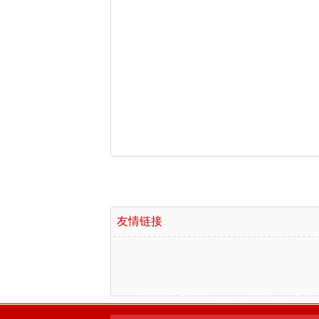
友情链接
广州保安公司
|
广州保安服务有限公司
|
淄博正
山东淄博搪玻璃反应釜生产厂家
|
佛山市高明区保