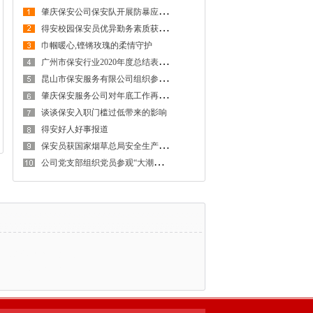
肇
庆保安公司保安队开展防暴应急演练
得
安校园保安员优异勤务素质获校方表彰
巾帼暖心,铿锵玫瑰的柔情守护
广
州市保安行业2020年度总结表彰暨投入庆祝建党100周年安保工作动员大会顺利召开
昆
山市保安服务有限公司组织参加寄递行业“安全卫士”小分队成立仪式
肇
庆保安服务公司对年底工作再调度再部署
谈谈保安入职门槛过低带来的影响
得安好人好事报道
保
安员获国家烟草总局安全生产工作检查组安全检查组好评
公
司党支部组织党员参观“大潮起珠江”展馆
|
淄博不锈钢冷凝器
|
|
佛山市保安公司
|