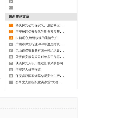
最新资讯文章
肇
庆保安公司保安队开展防暴应急演练
得
安校园保安员优异勤务素质获校方表彰
巾帼暖心,铿锵玫瑰的柔情守护
广
州市保安行业2020年度总结表彰暨投入庆祝建党100周年安保工作动员大会顺利召开
昆
山市保安服务有限公司组织参加寄递行业“安全卫士”小分队成立仪式
肇
庆保安服务公司对年底工作再调度再部署
谈谈保安入职门槛过低带来的影响
得安好人好事报道
保
安员获国家烟草总局安全生产工作检查组安全检查组好评
公
司党支部组织党员参观“大潮起珠江”展馆
|
淄博不锈钢冷凝器
|